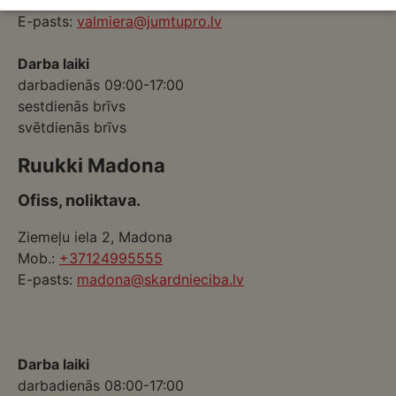
Mob.:
+37124665555
E-pasts:
valmiera@jumtupro.lv
Darba laiki
darbadienās 09:00-17:00
sestdienās brīvs
svētdienās brīvs
Ruukki Madona
Ofiss, noliktava.
Ziemeļu iela 2, Madona
Mob.:
+37124995555
E-pasts:
madona@skardnieciba.lv
Darba laiki
darbadienās 08:00-17:00