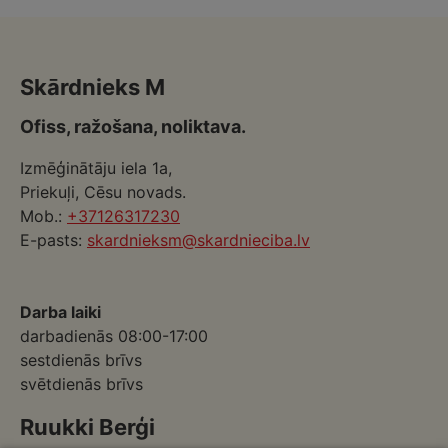
Skārdnieks M
Ofiss, ražošana, noliktava.
Izmēģinātāju iela 1a,
Priekuļi, Cēsu novads.
Mob.:
+37126317230
E-pasts:
skardnieksm@skardnieciba.lv
Darba laiki
darbadienās 08:00-17:00
sestdienās brīvs
svētdienās brīvs
Ruukki Berģi