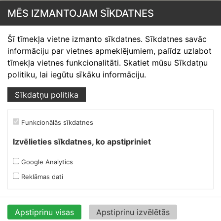
Ofiss, noliktava.
MĒS IZMANTOJAM SĪKDATNES
Siguldas šoseja 3a, Berģi,
Šī tīmekļa vietne izmanto sīkdatnes. Sīkdatnes savāc
Garkalnes pag., Ropažu novads
informāciju par vietnes apmeklējumiem, palīdz uzlabot
Mob.:
+37127665555
tīmekļa vietnes funkcionalitāti. Skatiet mūsu Sīkdatņu
E-pasts:
info@skardnieciba.lv
politiku, lai iegūtu sīkāku informāciju.
Sīkdatņu politika
Darba laiki
darbadienās 08:00-17:00
Funkcionālās sīkdatnes
sestdienās brīvs
svētdienās brīvs
Izvēlieties sīkdatnes, ko apstipriniet
Valmieras Ruukki Express
Google Analytics
Ofiss, noliktava.
Reklāmas dati
Patversmes iela 3,
Valmiera
Apstiprinu visas
Apstiprinu izvēlētās