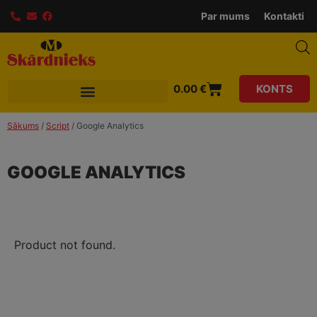
modal-check
Par mums
Kontakti
0.00
€
KONTS
Sākums
/
Script
/ Google Analytics
GOOGLE ANALYTICS
Product not found.