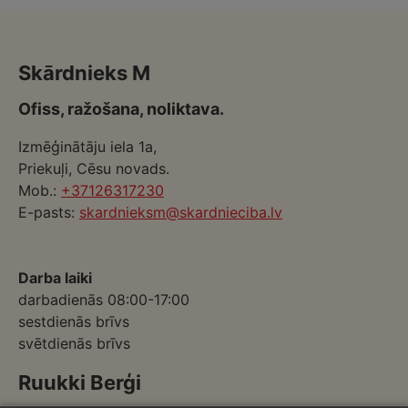
Skārdnieks M
Ofiss, ražošana, noliktava.
Izmēģinātāju iela 1a,
Priekuļi, Cēsu novads.
Mob.:
+37126317230
E-pasts:
skardnieksm@skardnieciba.lv
Darba laiki
darbadienās 08:00-17:00
sestdienās brīvs
svētdienās brīvs
Ruukki Berģi