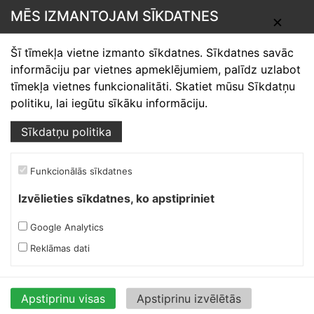
Ofiss, noliktava.
MĒS IZMANTOJAM SĪKDATNES
✕
Siguldas šoseja 3a, Berģi,
Šī tīmekļa vietne izmanto sīkdatnes. Sīkdatnes savāc
Garkalnes pag., Ropažu novads
informāciju par vietnes apmeklējumiem, palīdz uzlabot
Mob.:
+37127665555
tīmekļa vietnes funkcionalitāti. Skatiet mūsu Sīkdatņu
E-pasts:
info@skardnieciba.lv
politiku, lai iegūtu sīkāku informāciju.
Sīkdatņu politika
Darba laiki
darbadienās 08:00-17:00
sestdienās brīvs
Funkcionālās sīkdatnes
svētdienās brīvs
Izvēlieties sīkdatnes, ko apstipriniet
Valmieras Ruukki Express
Google Analytics
Ofiss, noliktava.
Reklāmas dati
Patversmes iela 3,
Valmiera
Apstiprinu visas
Apstiprinu izvēlētās
Mob.:
+37124665555