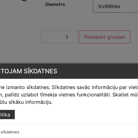
Diametrs
Pievienot grozam
NTOJAM SĪKDATNES
tne izmanto sīkdatnes. Sīkdatnes savāc informāciju par vie
 palīdz uzlabot tīmekļa vietnes funkcionalitāti. Skatiet m
egūtu sīkāku informāciju.
itika
tērauds
 sīkdatnes