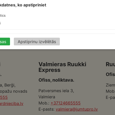
īkdatnes, ko apstipriniet
 mm
,
150 mm
,
160 mm
,
180 mm
,
200 mm
,
80 mm
,
100 mm
,
220 
 mm
,
450 mm
,
500 mm
tics
i
isas
Apstiprinu izvēlētās
i
Valmieras Ruukki
Ru
Express
.
Ofis
Ofiss, noliktava.
a, Berģi,
Ziem
Patversmes iela 3,
Ropažu novads
Mob
Valmiera
5555
E-pa
Mob.:
+37124665555
rdnieciba.lv
E-pasts:
valmiera@jumtupro.lv