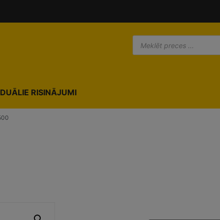
IDUĀLIE RISINĀJUMI
500
0