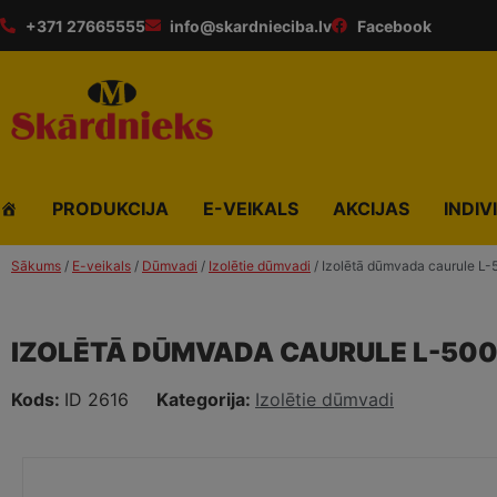
+371 27665555
info@skardnieciba.lv
Facebook
PRODUKCIJA
E-VEIKALS
AKCIJAS
INDIV
Sākums
/
E-veikals
/
Dūmvadi
/
Izolētie dūmvadi
/ Izolētā dūmvada caurule L-
IZOLĒTĀ DŪMVADA CAURULE L-50
Kods:
ID 2616
Kategorija:
Izolētie dūmvadi