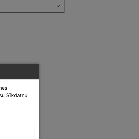
tnes
ūsu Sīkdatņu