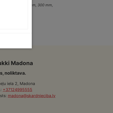
mm
,
230 mm
,
250 mm
,
300 mm
,
ukki Madona
s, noliktava.
eļu iela 2, Madona
.:
+37124995555
sts:
madona@skardnieciba.lv