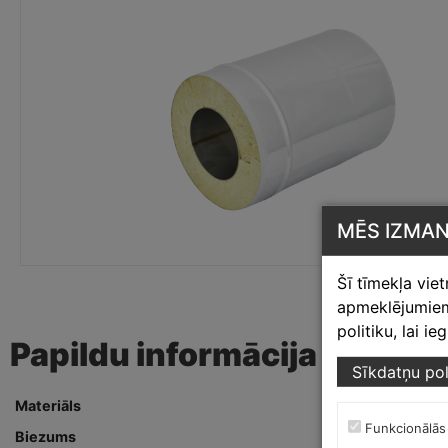
MĒS IZMA
Šī tīmekļa vie
apmeklējumiem,
politiku, lai i
Papildu informācija
Sīkdatņu pol
Materiāls
Nerūsējošais 
Funkcionālās
Biezums
0,5 mm