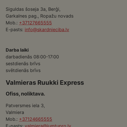
Siguldas šoseja 3a, Berģi,
Garkalnes pag., Ropažu novads
Mob.:
+37127665555
E-pasts:
info@skardnieciba.lv
Darba laiki
darbadienās 08:00-17:00
sestdienās brīvs
svētdienās brīvs
Valmieras Ruukki Express
Ofiss, noliktava.
Patversmes iela 3,
Valmiera
Mob.:
+37124665555
E-pasts:
valmiera@jumtupro.lv