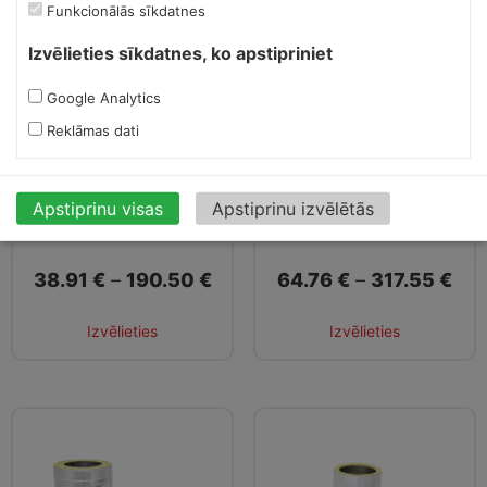
Funkcionālās sīkdatnes
Izvēlieties sīkdatnes, ko apstipriniet
Google Analytics
Reklāmas dati
Izolētā dūmvada
Izolētā dūmvada
Apstiprinu visas
Apstiprinu izvēlētās
caurule L-500
caurule L-1000
38.91
€
–
190.50
€
64.76
€
–
317.55
€
Izvēlieties
Izvēlieties