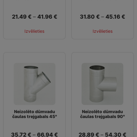
21.49
€
–
41.96
€
31.80
€
–
45.16
€
Izvēlieties
Izvēlieties
Neizolēto dūmvadu
Neizolēto dūmvadu
čaulas trejgabals 45°
čaulas trejgabals 90°
35.72
€
–
66.94
€
28.89
€
–
54.30
€