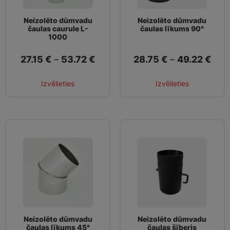
Neizolēto dūmvadu
Neizolēto dūmvadu
čaulas caurule L-
čaulas līkums 90°
1000
27.15
€
–
53.72
€
28.75
€
–
49.22
€
Izvēlieties
Izvēlieties
Neizolēto dūmvadu
Neizolēto dūmvadu
čaulas līkums 45°
čaulas šīberis