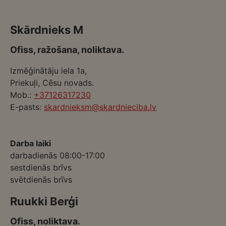
Skārdnieks M
Ofiss, ražošana, noliktava.
Izmēģinātāju iela 1a,
Priekuļi, Cēsu novads.
Mob.:
+37126317230
E-pasts:
skardnieksm@skardnieciba.lv
Darba laiki
darbadienās 08:00-17:00
sestdienās brīvs
svētdienās brīvs
Ruukki Berģi
Ofiss, noliktava.