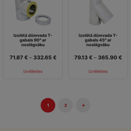
Izolētā dūmvada T-
Izolētā dūmvada T-
gabals 90° ar
gabals 45° ar
noslēgvāku
noslēgvāku
71.87
€
–
332.65
€
79.13
€
–
365.90
€
Izvēlieties
Izvēlieties
1
2
→