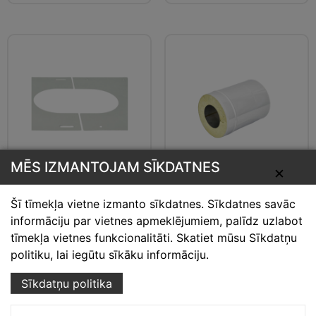
MĒS IZMANTOJAM SĪKDATNES
Neizolēto dūmvadu
Izolētā dūmvada
✕
čaulas dekoratīvais
caurule L-250
kvadrāts
Šī tīmekļa vietne izmanto sīkdatnes. Sīkdatnes savāc
informāciju par vietnes apmeklējumiem, palīdz uzlabot
30.93
€
–
69.84
€
19.46
€
–
95.25
€
tīmekļa vietnes funkcionalitāti. Skatiet mūsu Sīkdatņu
politiku, lai iegūtu sīkāku informāciju.
Izvēlieties
Izvēlieties
Sīkdatņu politika