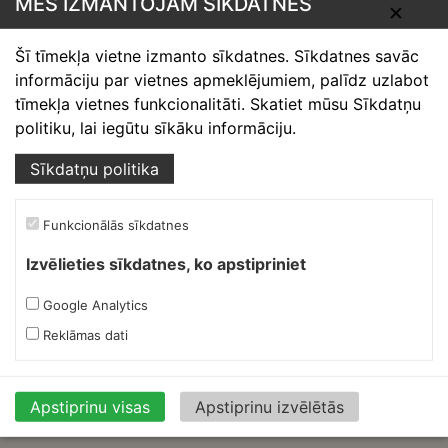
MĒS IZMANTOJAM SĪKDATNES
✕
Skārdnieks M
Šī tīmekļa vietne izmanto sīkdatnes. Sīkdatnes savāc
informāciju par vietnes apmeklējumiem, palīdz uzlabot
Ofiss, ražošana, noliktava.
tīmekļa vietnes funkcionalitāti. Skatiet mūsu Sīkdatņu
Izmēģinātāju iela 1a,
politiku, lai iegūtu sīkāku informāciju.
Priekuļi, Cēsu novads.
Sīkdatņu politika
Mob.:
+37126317230
E-pasts:
skardnieksm@skardnieciba.lv
Funkcionālās sīkdatnes
Izvēlieties sīkdatnes, ko apstipriniet
Darba laiki
darbadienās 08:00-17:00
Google Analytics
sestdienās brīvs
Reklāmas dati
svētdienās brīvs
Ruukki Berģi
Apstiprinu visas
Apstiprinu izvēlētās
Ofiss, noliktava.