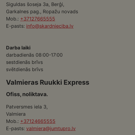
Siguldas šoseja 3a, Berģi,
Garkalnes pag., Ropažu novads
Mob.:
+37127665555
E-pasts:
info@skardnieciba.lv
Darba laiki
darbadienās 08:00-17:00
sestdienās brīvs
svētdienās brīvs
Valmieras Ruukki Express
Ofiss, noliktava.
Patversmes iela 3,
Valmiera
Mob.:
+37124665555
E-pasts:
valmiera@jumtupro.lv