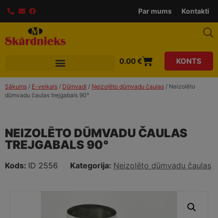
modal-check
Par mums
Kontakti
0.00
€
KONTS
Sākums
/
E-veikals
/
Dūmvadi
/
Neizolēto dūmvadu čaulas
/ Neizolēto
dūmvadu čaulas trejgabals 90°
NEIZOLĒTO DŪMVADU ČAULAS
TREJGABALS 90°
Kods:
ID 2556
Kategorija:
Neizolēto dūmvadu čaulas