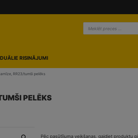
modal-check
IDUĀLIE RISINĀJUMI
arnīze, RR23/tumši pelēks
TUMŠI PELĒKS
Pēc pasūtījuma veikšanas, gaidiet produktu p