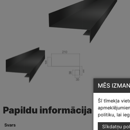
MĒS IZMA
Šī tīmekļa vie
Papildu informācija
apmeklējumiem,
politiku, lai i
Svars
2.90 kg
Sīkdatņu pol