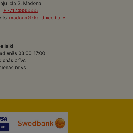
eļu iela 2, Madona
.:
+37124995555
sts:
madona@skardnieciba.lv
a laiki
adienās 08:00-17:00
dienās brīvs
dienās brīvs