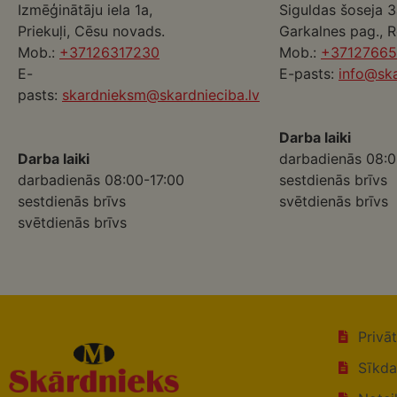
Izmēģinātāju iela 1a,
Siguldas šoseja 3
Priekuļi, Cēsu novads.
Garkalnes pag., 
Mob.:
+37126317230
Mob.:
+3712766
E-
E-pasts:
info@ska
pasts:
skardnieksm@skardnieciba.lv
Darba laiki
Darba laiki
darbadienās 08:0
darbadienās 08:00-17:00
sestdienās brīvs
sestdienās brīvs
svētdienās brīvs
svētdienās brīvs
Privā
Sīkda