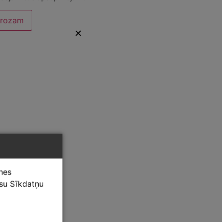
grozam
✕
tnes
ūsu Sīkdatņu