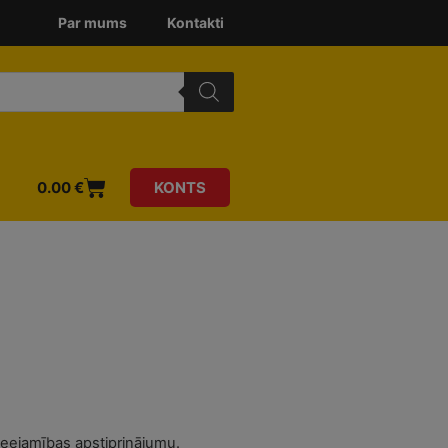
Par mums
Kontakti
0.00
€
KONTS
ieejamības apstiprinājumu.