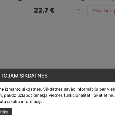
22.7 €
Pievienot 
NTOJAM SĪKDATNES
tne izmanto sīkdatnes. Sīkdatnes savāc informāciju par vie
 palīdz uzlabot tīmekļa vietnes funkcionalitāti. Skatiet m
egūtu sīkāku informāciju.
itika