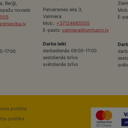
a, Berģi,
Ziem
Patversmes iela 3,
Ropažu novads
Mob
Valmiera
5555
E-pa
Mob.:
+37124665555
rdnieciba.lv
E-pasts:
valmiera@jumtupro.lv
Darba laiki
Darb
darbadienās 09:00-17:00
0-17:00
darb
sestdienās brīvs
sest
svētdienās brīvs
svēt
tuma politika
tņu politika