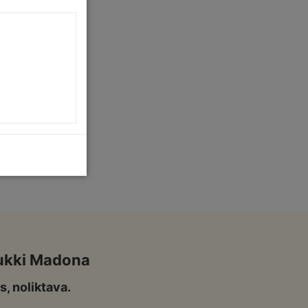
ukki Madona
s, noliktava.