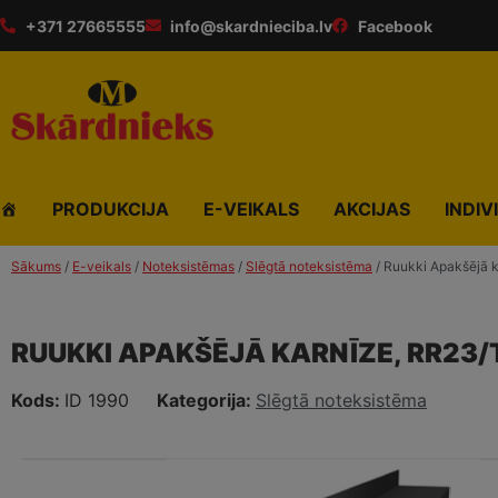
+371 27665555
info@skardnieciba.lv
Facebook
PRODUKCIJA
E-VEIKALS
AKCIJAS
INDIV
Sākums
/
E-veikals
/
Noteksistēmas
/
Slēgtā noteksistēma
/ Ruukki Apakšējā k
RUUKKI APAKŠĒJĀ KARNĪZE, RR23/
Kods:
ID 1990
Kategorija:
Slēgtā noteksistēma