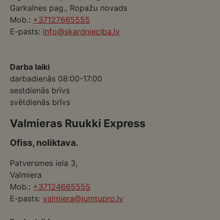
Garkalnes pag., Ropažu novads
Mob.:
+37127665555
E-pasts:
info@skardnieciba.lv
Darba laiki
darbadienās 08:00-17:00
sestdienās brīvs
svētdienās brīvs
Valmieras Ruukki Express
Ofiss, noliktava.
Patversmes iela 3,
Valmiera
Mob.:
+37124665555
E-pasts:
valmiera@jumtupro.lv