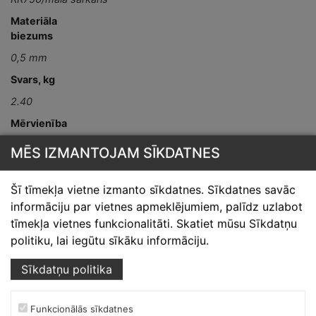
Materiāla
biezums
0,5 mm
Svars, kg
2.40
Mērvienība
gab
MĒS IZMANTOJAM SĪKDATNES
Detaļas garums,
mm
Šī tīmekļa vietne izmanto sīkdatnes. Sīkdatnes savāc
L-2000
informāciju par vietnes apmeklējumiem, palīdz uzlabot
tīmekļa vietnes funkcionalitāti. Skatiet mūsu Sīkdatņu
politiku, lai iegūtu sīkāku informāciju.
Sīkdatņu politika
Funkcionālās sīkdatnes