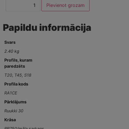
Pievienot grozam
Papildu informācija
Svars
2.40 kg
Profils, kuram
paredzēts
T20
,
T45
,
S18
Profila kods
RA1CE
Pārklājums
Ruukki 30
Krāsa
RR750/māla sarkans