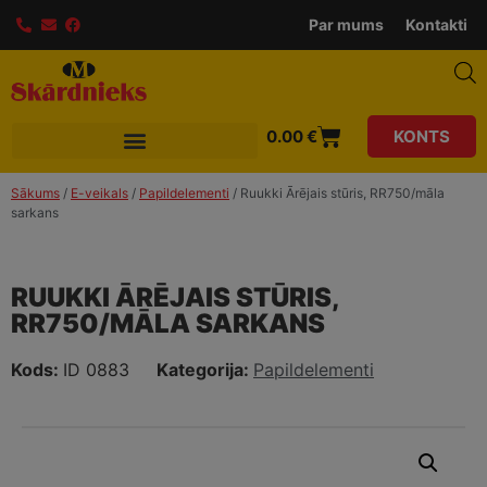
Par mums
Kontakti
0.00
€
KONTS
Sākums
/
E-veikals
/
Papildelementi
/ Ruukki Ārējais stūris, RR750/māla
sarkans
RUUKKI ĀRĒJAIS STŪRIS,
RR750/MĀLA SARKANS
Kods:
ID 0883
Kategorija:
Papildelementi