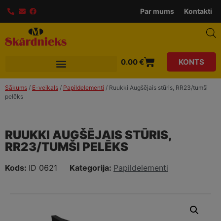
Par mums
Kontakti
0.00
€
KONTS
Sākums
/
E-veikals
/
Papildelementi
/ Ruukki Augšējais stūris, RR23/tumši
pelēks
RUUKKI AUGŠĒJAIS STŪRIS,
RR23/TUMŠI PELĒKS
Kods:
ID 0621
Kategorija:
Papildelementi