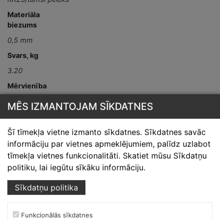
Materiāla
biezums
0,5 mm
Svars, kg
3.20
Mērvienība
gab
MĒS IZMANTOJAM SĪKDATNES
Detaļas garums,
mm
Šī tīmekļa vietne izmanto sīkdatnes. Sīkdatnes savāc
L-2000
informāciju par vietnes apmeklējumiem, palīdz uzlabot
tīmekļa vietnes funkcionalitāti. Skatiet mūsu Sīkdatņu
politiku, lai iegūtu sīkāku informāciju.
Sīkdatņu politika
Funkcionālās sīkdatnes