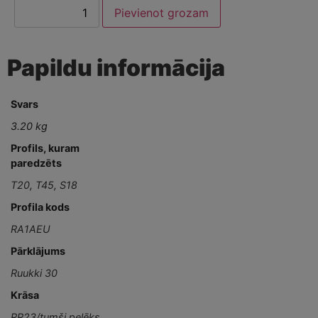
Pievienot grozam
Papildu informācija
Svars
3.20 kg
Profils, kuram
paredzēts
T20
,
T45
,
S18
Profila kods
RA1AEU
Pārklājums
Ruukki 30
Krāsa
RR23/tumši pelēks