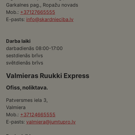
Garkalnes pag., Ropažu novads
Mob.:
+37127665555
E-pasts:
info@skardnieciba.lv
Darba laiki
darbadienās 08:00-17:00
sestdienās brīvs
svētdienās brīvs
Valmieras Ruukki Express
Ofiss, noliktava.
Patversmes iela 3,
Valmiera
Mob.:
+37124665555
E-pasts:
valmiera@jumtupro.lv