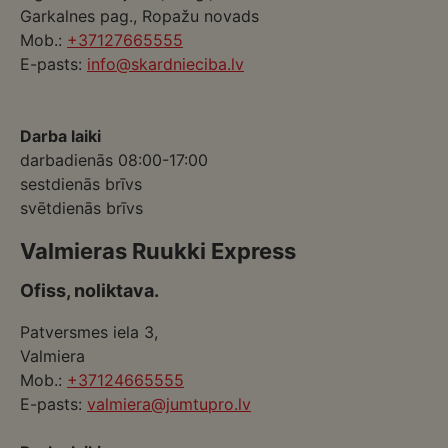
Garkalnes pag., Ropažu novads
Mob.:
+37127665555
E-pasts:
info@skardnieciba.lv
Darba laiki
darbadienās 08:00-17:00
sestdienās brīvs
svētdienās brīvs
Valmieras Ruukki Express
Ofiss, noliktava.
Patversmes iela 3,
Valmiera
Mob.:
+37124665555
E-pasts:
valmiera@jumtupro.lv