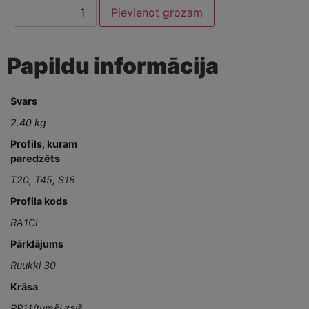
Pievienot grozam
Papildu informācija
Svars
2.40 kg
Profils, kuram
paredzēts
T20
,
T45
,
S18
Profila kods
RA1CI
Pārklājums
Ruukki 30
Krāsa
RR11/tumši zaļš