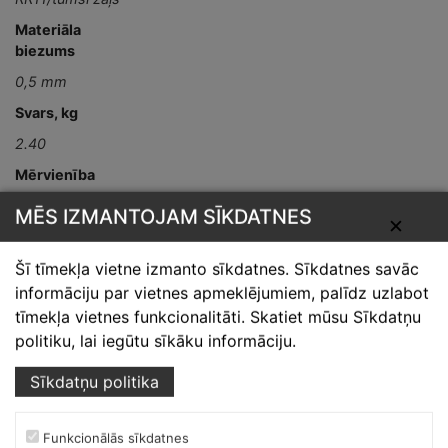
Materiāla
biezums
0,5 mm
Svars, kg
2.40
Mērvienība
gab
MĒS IZMANTOJAM SĪKDATNES
✕
Detaļas garums,
mm
Šī tīmekļa vietne izmanto sīkdatnes. Sīkdatnes savāc
L-2000
informāciju par vietnes apmeklējumiem, palīdz uzlabot
tīmekļa vietnes funkcionalitāti. Skatiet mūsu Sīkdatņu
politiku, lai iegūtu sīkāku informāciju.
Sīkdatņu politika
Funkcionālās sīkdatnes