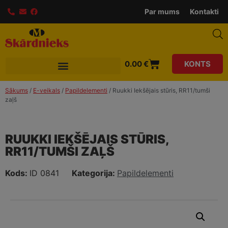
modal-check
Par mums
Kontakti
0.00
€
KONTS
Sākums
/
E-veikals
/
Papildelementi
/ Ruukki Iekšējais stūris, RR11/tumši
zaļš
RUUKKI IEKŠĒJAIS STŪRIS,
RR11/TUMŠI ZAĻŠ
Kods:
ID 0841
Kategorija:
Papildelementi