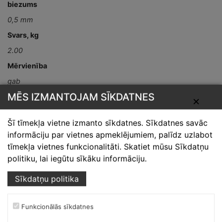
biezums
0,5 mm
Svars, kg
2.00
Mērvienība
gab
MĒS IZMANTOJAM SĪKDATNES
Detaļas garums,
✕
mm
Šī tīmekļa vietne izmanto sīkdatnes. Sīkdatnes savāc
L-2000
informāciju par vietnes apmeklējumiem, palīdz uzlabot
tīmekļa vietnes funkcionalitāti. Skatiet mūsu Sīkdatņu
politiku, lai iegūtu sīkāku informāciju.
Sīkdatņu politika
Funkcionālās sīkdatnes
Skārdnieks M