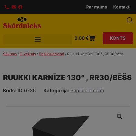
modal-check
Par mums
Kontakti
0.00
€
KONTS
Sākums
/
E-veikals
/
Papildelementi
/ Ruukki Karnīze 130° , RR30/bēšs
RUUKKI KARNĪZE 130° , RR30/BĒŠS
Kods:
ID 0736
Kategorija:
Papildelementi