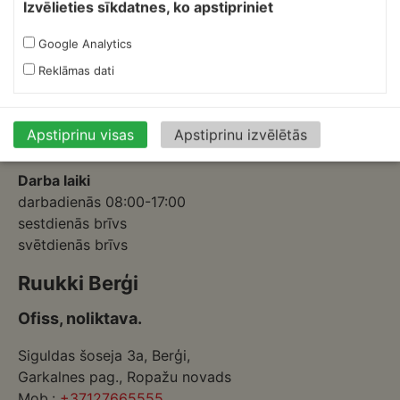
Izvēlieties sīkdatnes, ko apstipriniet
Ofiss, ražošana, noliktava.
Google Analytics
Izmēģinātāju iela 1a,
Reklāmas dati
Priekuļi, Cēsu novads.
Mob.:
+37126317230
E-pasts:
skardnieksm@skardnieciba.lv
Apstiprinu visas
Apstiprinu izvēlētās
Darba laiki
darbadienās 08:00-17:00
sestdienās brīvs
svētdienās brīvs
Ruukki Berģi
Ofiss, noliktava.
Siguldas šoseja 3a, Berģi,
Garkalnes pag., Ropažu novads
Mob.:
+37127665555