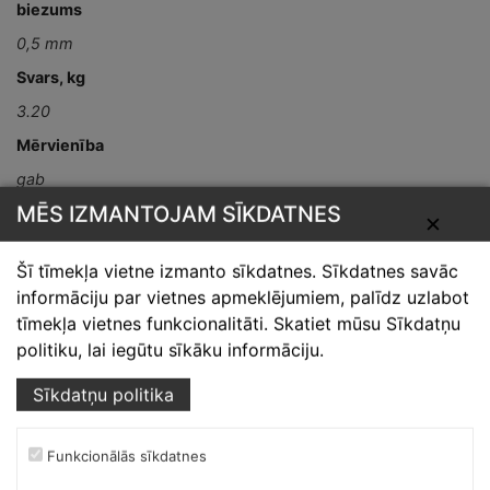
biezums
0,5 mm
Svars, kg
3.20
Mērvienība
gab
MĒS IZMANTOJAM SĪKDATNES
Detaļas garums,
✕
mm
Šī tīmekļa vietne izmanto sīkdatnes. Sīkdatnes savāc
L-2000
informāciju par vietnes apmeklējumiem, palīdz uzlabot
tīmekļa vietnes funkcionalitāti. Skatiet mūsu Sīkdatņu
politiku, lai iegūtu sīkāku informāciju.
Sīkdatņu politika
Funkcionālās sīkdatnes
Skārdnieks M