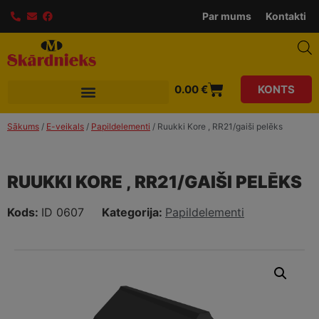
modal-check
Par mums
Kontakti
0.00
€
KONTS
Sākums
/
E-veikals
/
Papildelementi
/ Ruukki Kore , RR21/gaiši pelēks
RUUKKI KORE , RR21/GAIŠI PELĒKS
Kods:
ID 0607
Kategorija:
Papildelementi