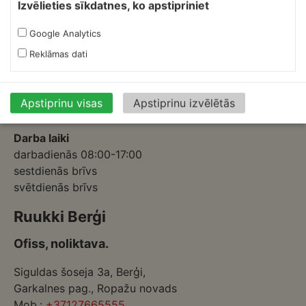
Izvēlieties sīkdatnes, ko apstipriniet
Ofiss, ražošana, noliktava.
Google Analytics
Izmēģinātāju iela 1a,
Reklāmas dati
Priekuļi, Cēsu novads.
Mob.:
+37126317230
E-pasts:
skardnieksm@skardnieciba.lv
Apstiprinu visas
Apstiprinu izvēlētās
Darba laiki
darbadienās 08:00-17:00
sestdienās brīvs
svētdienās brīvs
Ruukki Berģi
Ofiss, noliktava.
Siguldas šoseja 3a, Berģi,
Garkalnes pag., Ropažu novads
Mob.:
+37127665555