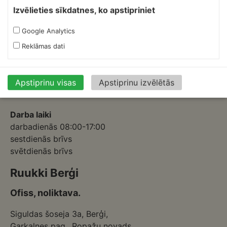
Skārdnieks M
Izvēlieties sīkdatnes, ko apstipriniet
Ofiss, ražošana, noliktava.
Google Analytics
Izmēģinātāju iela 1a,
Reklāmas dati
Priekuļi, Cēsu novads.
Mob.:
+37126317230
E-pasts:
skardnieksm@skardnieciba.lv
Apstiprinu visas
Apstiprinu izvēlētās
Darba laiki
darbadienās 08:00-17:00
sestdienās brīvs
svētdienās brīvs
Ruukki Berģi
Ofiss, noliktava.
Siguldas šoseja 3a, Berģi,
Garkalnes pag., Ropažu novads