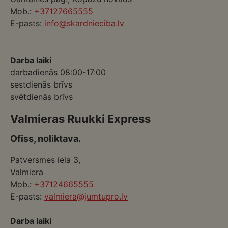
Mob.:
+37127665555
E-pasts:
info@skardnieciba.lv
Darba laiki
darbadienās 08:00-17:00
sestdienās brīvs
svētdienās brīvs
Valmieras Ruukki Express
Ofiss, noliktava.
Patversmes iela 3,
Valmiera
Mob.:
+37124665555
E-pasts:
valmiera@jumtupro.lv
Darba laiki