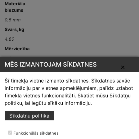
Materiāla
biezums
0,5 mm
Svars, kg
4.80
Mērvienība
gab
MĒS IZMANTOJAM SĪKDATNES
✕
Detaļas garums,
mm
Šī tīmekļa vietne izmanto sīkdatnes. Sīkdatnes savāc
L-2000
informāciju par vietnes apmeklējumiem, palīdz uzlabot
tīmekļa vietnes funkcionalitāti. Skatiet mūsu Sīkdatņu
politiku, lai iegūtu sīkāku informāciju.
Sīkdatņu politika
Funkcionālās sīkdatnes