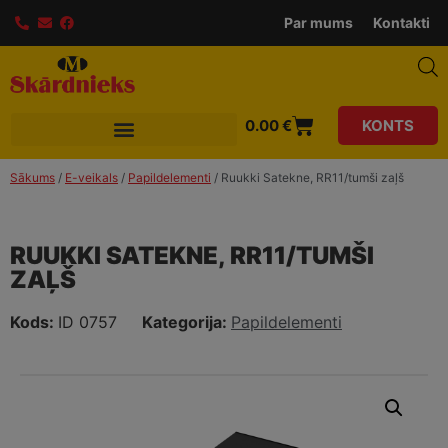
modal-check
Par mums
Kontakti
0.00
€
KONTS
Sākums
/
E-veikals
/
Papildelementi
/ Ruukki Satekne, RR11/tumši zaļš
RUUKKI SATEKNE, RR11/TUMŠI
ZAĻŠ
Kods:
ID 0757
Kategorija:
Papildelementi