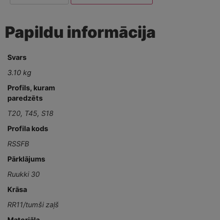
Papildu informācija
Svars
3.10 kg
Profils, kuram
paredzēts
T20
,
T45
,
S18
Profila kods
RSSFB
Pārklājums
Ruukki 30
Krāsa
RR11/tumši zaļš
Materiāla