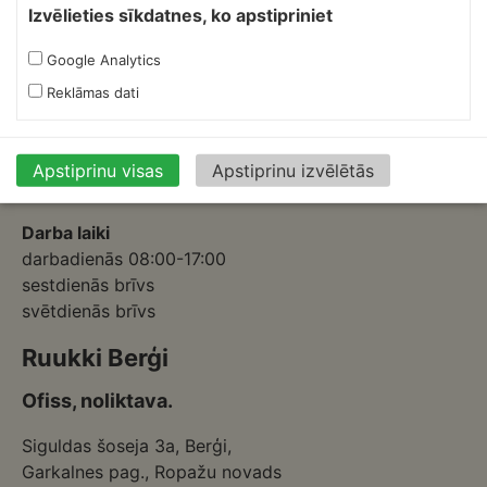
Izvēlieties sīkdatnes, ko apstipriniet
Ofiss, ražošana, noliktava.
Google Analytics
Izmēģinātāju iela 1a,
Reklāmas dati
Priekuļi, Cēsu novads.
Mob.:
+37126317230
E-pasts:
skardnieksm@skardnieciba.lv
Apstiprinu visas
Apstiprinu izvēlētās
Darba laiki
darbadienās 08:00-17:00
sestdienās brīvs
svētdienās brīvs
Ruukki Berģi
Ofiss, noliktava.
Siguldas šoseja 3a, Berģi,
Garkalnes pag., Ropažu novads