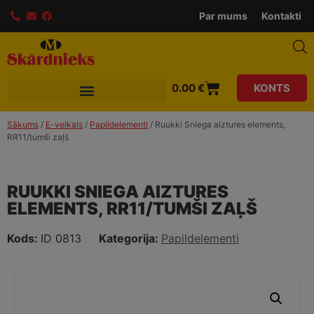
modal-check
Par mums
Kontakti
0.00
€
KONTS
Sākums
/
E-veikals
/
Papildelementi
/ Ruukki Sniega aiztures elements,
RR11/tumši zaļš
RUUKKI SNIEGA AIZTURES
ELEMENTS, RR11/TUMŠI ZAĻŠ
Kods:
ID 0813
Kategorija:
Papildelementi