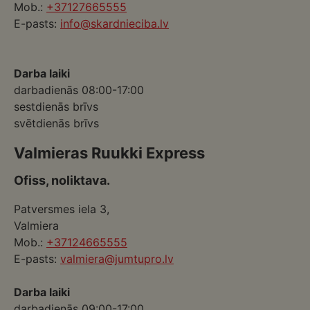
Mob.:
+37127665555
E-pasts:
info@skardnieciba.lv
Darba laiki
darbadienās 08:00-17:00
sestdienās brīvs
svētdienās brīvs
Valmieras Ruukki Express
Ofiss, noliktava.
Patversmes iela 3,
Valmiera
Mob.:
+37124665555
E-pasts:
valmiera@jumtupro.lv
Darba laiki
darbadienās 09:00-17:00