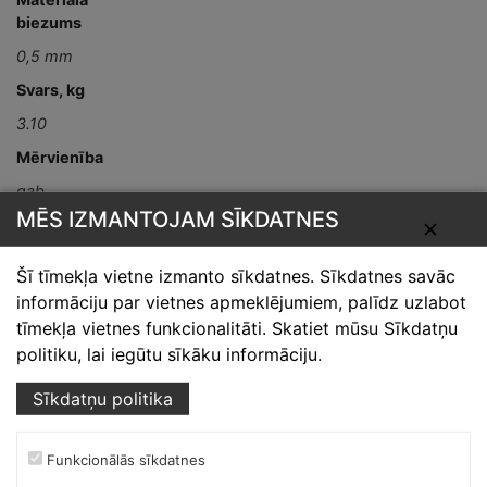
biezums
0,5 mm
Svars, kg
3.10
Mērvienība
gab
MĒS IZMANTOJAM SĪKDATNES
Detaļas garums,
✕
mm
Šī tīmekļa vietne izmanto sīkdatnes. Sīkdatnes savāc
L-2000
informāciju par vietnes apmeklējumiem, palīdz uzlabot
tīmekļa vietnes funkcionalitāti. Skatiet mūsu Sīkdatņu
politiku, lai iegūtu sīkāku informāciju.
Sīkdatņu politika
Funkcionālās sīkdatnes
Skārdnieks M