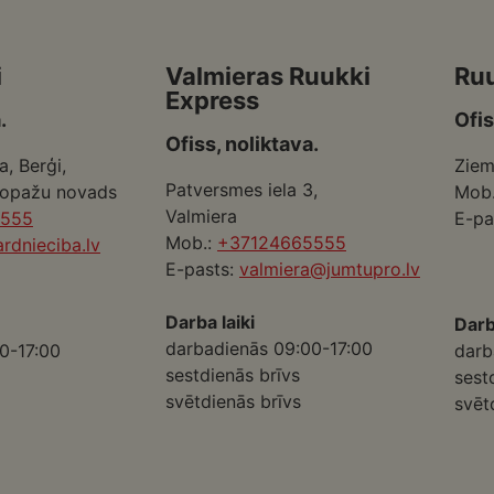
i
Valmieras Ruukki
Ru
Express
.
Ofis
Ofiss, noliktava.
a, Berģi,
Ziem
Patversmes iela 3,
Ropažu novads
Mob
Valmiera
5555
E-pa
Mob.:
+37124665555
rdnieciba.lv
E-pasts:
valmiera@jumtupro.lv
Darba laiki
Darb
darbadienās 09:00-17:00
0-17:00
darb
sestdienās brīvs
sest
svētdienās brīvs
svēt