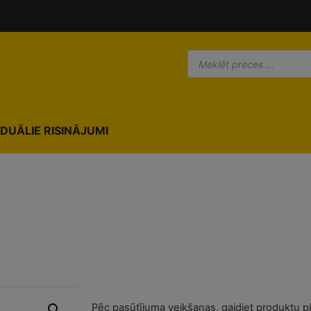
IDUĀLIE RISINĀJUMI
Pēc pasūtījuma veikšanas, gaidiet produktu p