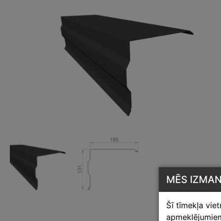
MĒS IZMA
Šī tīmekļa vie
apmeklējumiem,