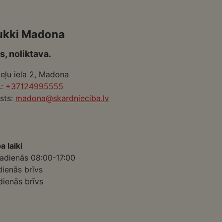
ukki Madona
s, noliktava.
eļu iela 2, Madona
.:
+37124995555
sts:
madona@skardnieciba.lv
a laiki
adienās 08:00-17:00
dienās brīvs
dienās brīvs