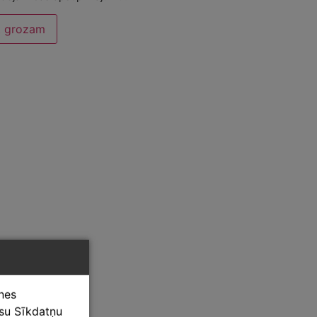
t grozam
tnes
ūsu Sīkdatņu