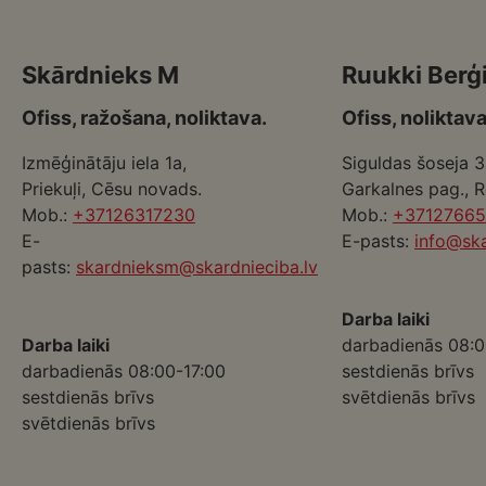
Skārdnieks M
Ruukki Berģ
Ofiss, ražošana, noliktava.
Ofiss, noliktava
Izmēģinātāju iela 1a,
Siguldas šoseja 3
Priekuļi, Cēsu novads.
Garkalnes pag., 
Mob.:
+37126317230
Mob.:
+3712766
E-
E-pasts:
info@ska
pasts:
skardnieksm@skardnieciba.lv
Darba laiki
Darba laiki
darbadienās 08:0
darbadienās 08:00-17:00
sestdienās brīvs
sestdienās brīvs
svētdienās brīvs
svētdienās brīvs