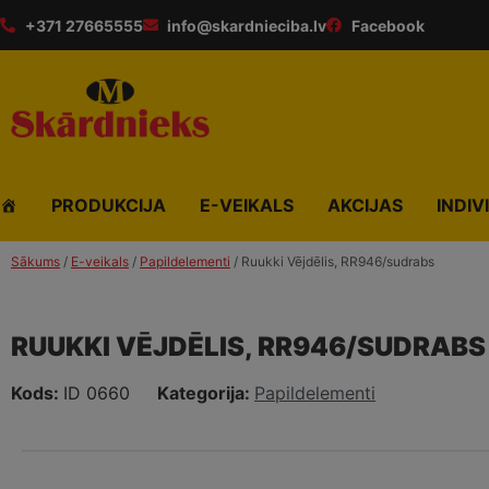
+371 27665555
info@skardnieciba.lv
Facebook
PRODUKCIJA
E-VEIKALS
AKCIJAS
INDIV
Sākums
/
E-veikals
/
Papildelementi
/ Ruukki Vējdēlis, RR946/sudrabs
RUUKKI VĒJDĒLIS, RR946/SUDRABS
Kods:
ID 0660
Kategorija:
Papildelementi