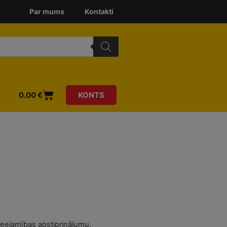
Par mums
Kontakti
0.00
€
KONTS
ieejamības apstiprinājumu.