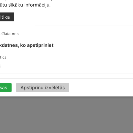
egūtu sīkāku informāciju.
itika
 sīkdatnes
īkdatnes, ko apstipriniet
tics
s
i
isas
Apstiprinu izvēlētās