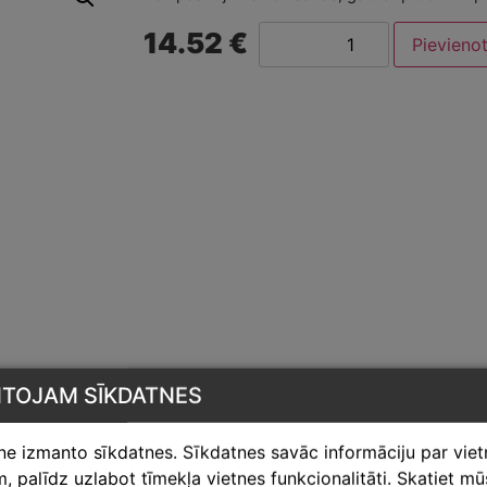
14.52 €
Pievieno
NTOJAM SĪKDATNES
tne izmanto sīkdatnes. Sīkdatnes savāc informāciju par vie
 palīdz uzlabot tīmekļa vietnes funkcionalitāti. Skatiet m