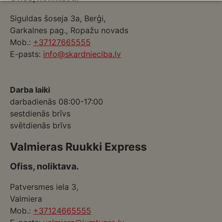
Siguldas šoseja 3a, Berģi,
Garkalnes pag., Ropažu novads
Mob.:
+37127665555
E-pasts:
info@skardnieciba.lv
Darba laiki
darbadienās 08:00-17:00
sestdienās brīvs
svētdienās brīvs
Valmieras Ruukki Express
Ofiss, noliktava.
Patversmes iela 3,
Valmiera
Mob.:
+37124665555