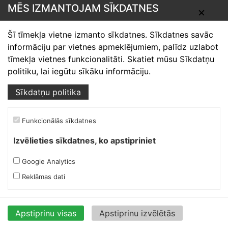
MĒS IZMANTOJAM SĪKDATNES
✕
Skārdnieks M
Šī tīmekļa vietne izmanto sīkdatnes. Sīkdatnes savāc
informāciju par vietnes apmeklējumiem, palīdz uzlabot
Ofiss, ražošana, noliktava.
tīmekļa vietnes funkcionalitāti. Skatiet mūsu Sīkdatņu
politiku, lai iegūtu sīkāku informāciju.
Izmēģinātāju iela 1a,
Priekuļi, Cēsu novads.
Sīkdatņu politika
Mob.:
+37126317230
E-pasts:
skardnieksm@skardnieciba.lv
Funkcionālās sīkdatnes
Izvēlieties sīkdatnes, ko apstipriniet
Darba laiki
darbadienās 08:00-17:00
Google Analytics
sestdienās brīvs
Reklāmas dati
svētdienās brīvs
Ruukki Berģi
Apstiprinu visas
Apstiprinu izvēlētās
Ofiss, noliktava.