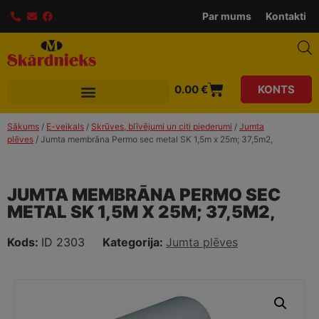
modal-check
Par mums
Kontakti
0.00
€
KONTS
Sākums
/
E-veikals
/
Skrūves, blīvējumi un citi piederumi
/
Jumta
plēves
/ Jumta membrāna Permo sec metal SK 1,5m x 25m; 37,5m2,
JUMTA MEMBRĀNA PERMO SEC
METAL SK 1,5M X 25M; 37,5M2,
Kods:
ID 2303
Kategorija:
Jumta plēves