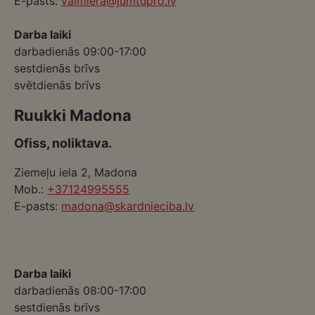
E-pasts:
valmiera@jumtupro.lv
Darba laiki
darbadienās 09:00-17:00
sestdienās brīvs
svētdienās brīvs
Ruukki Madona
Ofiss, noliktava.
Ziemeļu iela 2, Madona
Mob.:
+37124995555
E-pasts:
madona@skardnieciba.lv
Darba laiki
darbadienās 08:00-17:00
sestdienās brīvs