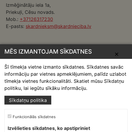
Izmēģinātāju iela 1a,
Priekuļi, Cēsu novads.
Mob.:
+37126317230
E-pasts:
skardnieksm@skardnieciba.lv
Darba laiki
MĒS IZMANTOJAM SĪKDATNES
✕
darbadienās 08:00-17:00
sestdienās brīvs
Šī tīmekļa vietne izmanto sīkdatnes. Sīkdatnes savāc
svētdienās brīvs
informāciju par vietnes apmeklējumiem, palīdz uzlabot
Ruukki Berģi
tīmekļa vietnes funkcionalitāti. Skatiet mūsu Sīkdatņu
politiku, lai iegūtu sīkāku informāciju.
Ofiss, noliktava.
Sīkdatņu politika
Siguldas šoseja 3a, Berģi,
Garkalnes pag., Ropažu novads
Funkcionālās sīkdatnes
Mob.:
+37127665555
E-pasts:
info@skardnieciba.lv
Izvēlieties sīkdatnes, ko apstipriniet