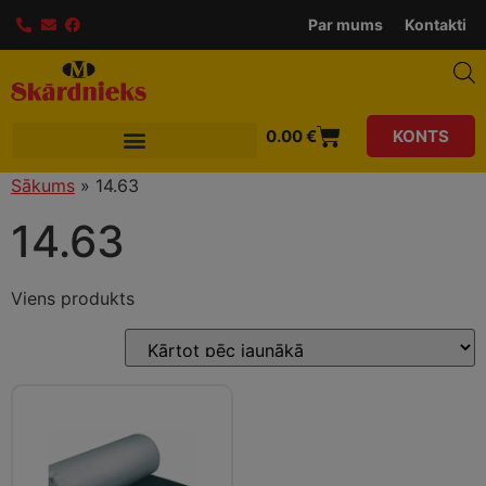
modal-check
Par mums
Kontakti
0.00
€
KONTS
Sākums
»
14.63
14.63
Viens produkts