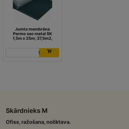
Jumta membrāna
Permo sec metal SK
1,5m x 25m; 37,5m2,
224.21
€
Skārdnieks M
Ofiss, ražošana, noliktava.