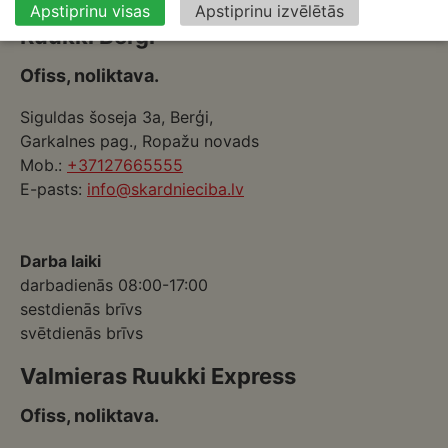
Apstiprinu visas
Apstiprinu izvēlētās
Ruukki Berģi
Ofiss, noliktava.
Siguldas šoseja 3a, Berģi,
Garkalnes pag., Ropažu novads
Mob.:
+37127665555
E-pasts:
info@skardnieciba.lv
Darba laiki
darbadienās 08:00-17:00
sestdienās brīvs
svētdienās brīvs
Valmieras Ruukki Express
Ofiss, noliktava.