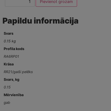
Pievienot grozam
Papildu informācija
Svars
0.15 kg
Profila kods
RA6RP01
Krāsa
RR21/gaiši pelēks
Svars, kg
0.15
Mērvienība
gab