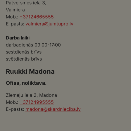
Patversmes iela 3,
Valmiera
Mob.:
+37124665555
E-pasts:
valmiera@jumtupro.lv
Darba laiki
darbadienās 09:00-17:00
sestdienās brīvs
svētdienās brīvs
Ruukki Madona
Ofiss, noliktava.
Ziemeļu iela 2, Madona
Mob.:
+37124995555
E-pasts:
madona@skardnieciba.lv