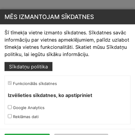
MĒS IZMANTOJAM SĪKDATNES
Šī tīmekļa vietne izmanto sīkdatnes. Sīkdatnes savāc
informāciju par vietnes apmeklējumiem, palīdz uzlabot
Skārdnieks M
tīmekļa vietnes funkcionalitāti. Skatiet mūsu Sīkdatņu
politiku, lai iegūtu sīkāku informāciju.
Ofiss, ražošana, noliktava.
Sīkdatņu politika
Izmēģinātāju iela 1a,
Priekuļi, Cēsu novads.
Mob.:
+37126317230
Funkcionālās sīkdatnes
E-pasts:
skardnieksm@skardnieciba.lv
Izvēlieties sīkdatnes, ko apstipriniet
Google Analytics
Darba laiki
Reklāmas dati
darbadienās 08:00-17:00
sestdienās brīvs
svētdienās brīvs