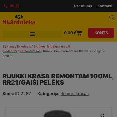
Par mums
Kontakti
0.00
€
KONTS
Sākums
/
E-veikals
/
Skrūves, blīvējumi un citi
piederumi
/
Remontkrāsas
/ Ruukki Krāsa remontam 100ml, RR21/gaiši
pelēks
RUUKKI KRĀSA REMONTAM 100ML,
RR21/GAIŠI PELĒKS
Kods:
ID 2287
Kategorija:
Remontkrāsas