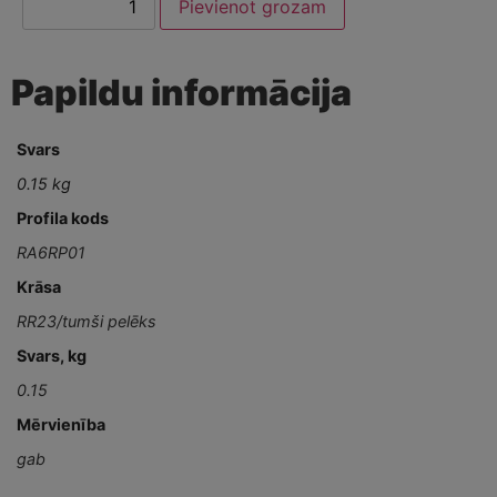
Pievienot grozam
Papildu informācija
Svars
0.15 kg
Profila kods
RA6RP01
Krāsa
RR23/tumši pelēks
Svars, kg
0.15
Mērvienība
gab