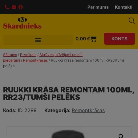
Par mums
Kontakti
0.00
€
KONTS
Sākums
/
E-veikals
/
Skrūves, blīvējumi un citi
piederumi
/
Remontkrāsas
/ Ruukki Krāsa remontam 100ml, RR23/tumši
pelēks
RUUKKI KRĀSA REMONTAM 100ML,
RR23/TUMŠI PELĒKS
Kods:
ID 2289
Kategorija:
Remontkrāsas