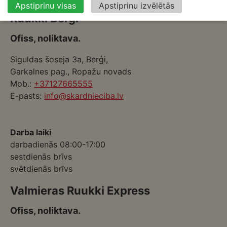
Apstiprinu visas
Apstiprinu izvēlētās
Ruukki Berģi
Ofiss, noliktava.
Siguldas šoseja 3a, Berģi,
Garkalnes pag., Ropažu novads
Mob.:
+37127665555
E-pasts:
info@skardnieciba.lv
Darba laiki
darbadienās 08:00-17:00
sestdienās brīvs
svētdienās brīvs
Valmieras Ruukki Express
Ofiss, noliktava.