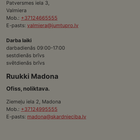
Patversmes iela 3,
Valmiera
Mob.:
+37124665555
E-pasts:
valmiera@jumtupro.lv
Darba laiki
darbadienās 09:00-17:00
sestdienās brīvs
svētdienās brīvs
Ruukki Madona
Ofiss, noliktava.
Ziemeļu iela 2, Madona
Mob.:
+37124995555
E-pasts:
madona@skardnieciba.lv