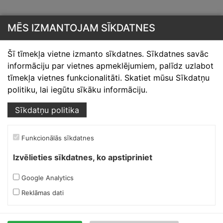
MĒS IZMANTOJAM SĪKDATNES
Šī tīmekļa vietne izmanto sīkdatnes. Sīkdatnes savāc
informāciju par vietnes apmeklējumiem, palīdz uzlabot
Skārdnieks M
tīmekļa vietnes funkcionalitāti. Skatiet mūsu Sīkdatņu
politiku, lai iegūtu sīkāku informāciju.
Ofiss, ražošana, noliktava.
Sīkdatņu politika
Izmēģinātāju iela 1a,
Priekuļi, Cēsu novads.
Mob.:
+37126317230
Funkcionālās sīkdatnes
E-pasts:
skardnieksm@skardnieciba.lv
Izvēlieties sīkdatnes, ko apstipriniet
Google Analytics
Darba laiki
Reklāmas dati
darbadienās 08:00-17:00
sestdienās brīvs
svētdienās brīvs