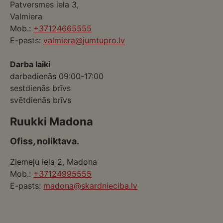
Patversmes iela 3,
Valmiera
Mob.:
+37124665555
E-pasts:
valmiera@jumtupro.lv
Darba laiki
darbadienās 09:00-17:00
sestdienās brīvs
svētdienās brīvs
Ruukki Madona
Ofiss, noliktava.
Ziemeļu iela 2, Madona
Mob.:
+37124995555
E-pasts:
madona@skardnieciba.lv