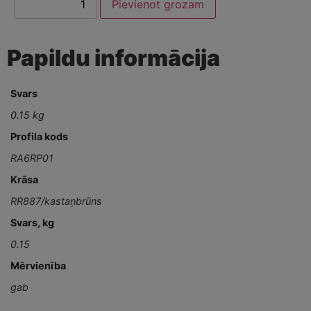
Pievienot grozam
Papildu informācija
Svars
0.15 kg
Profila kods
RA6RP01
Krāsa
RR887/kastaņbrūns
Svars, kg
0.15
Mērvienība
gab