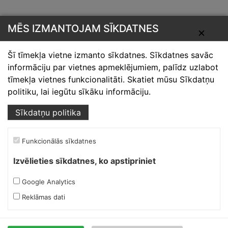
MĒS IZMANTOJAM SĪKDATNES
✕
Šī tīmekļa vietne izmanto sīkdatnes. Sīkdatnes savāc
informāciju par vietnes apmeklējumiem, palīdz uzlabot
Skārdnieks M
tīmekļa vietnes funkcionalitāti. Skatiet mūsu Sīkdatņu
politiku, lai iegūtu sīkāku informāciju.
Ofiss, ražošana, noliktava.
Sīkdatņu politika
Izmēģinātāju iela 1a,
Priekuļi, Cēsu novads.
Mob.:
+37126317230
Funkcionālās sīkdatnes
E-pasts:
skardnieksm@skardnieciba.lv
Izvēlieties sīkdatnes, ko apstipriniet
Google Analytics
Darba laiki
Reklāmas dati
darbadienās 08:00-17:00
sestdienās brīvs
svētdienās brīvs