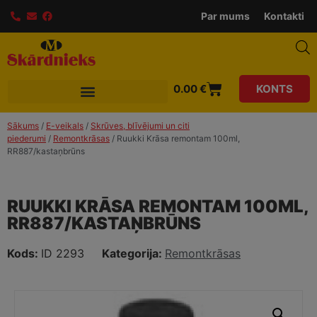
modal-check
Par mums
Kontakti
0.00
€
KONTS
Sākums
/
E-veikals
/
Skrūves, blīvējumi un citi
piederumi
/
Remontkrāsas
/ Ruukki Krāsa remontam 100ml,
RR887/kastaņbrūns
RUUKKI KRĀSA REMONTAM 100ML,
RR887/KASTAŅBRŪNS
Kods:
ID 2293
Kategorija:
Remontkrāsas