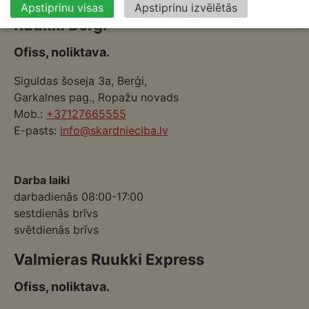
Apstiprinu visas
Apstiprinu izvēlētās
Ruukki Berģi
Ofiss, noliktava.
Siguldas šoseja 3a, Berģi,
Garkalnes pag., Ropažu novads
Mob.:
+37127665555
E-pasts:
info@skardnieciba.lv
Darba laiki
darbadienās 08:00-17:00
sestdienās brīvs
svētdienās brīvs
Valmieras Ruukki Express
Ofiss, noliktava.