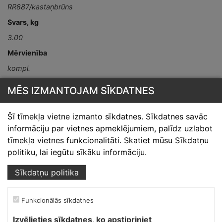
RR887/kastaņbrūns
Svars, kg
3.00
Mērvienība
kompl.
Detaļas garums,
MĒS IZMANTOJAM SĪKDATNES
mm
L-1000
Šī tīmekļa vietne izmanto sīkdatnes. Sīkdatnes savāc
informāciju par vietnes apmeklējumiem, palīdz uzlabot
tīmekļa vietnes funkcionalitāti. Skatiet mūsu Sīkdatņu
politiku, lai iegūtu sīkāku informāciju.
Sīkdatņu politika
Skārdnieks M
Funkcionālās sīkdatnes
Ofiss, ražošana, noliktava.
Izvēlieties sīkdatnes, ko apstipriniet