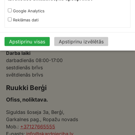
Izmēģinātāju iela 1a,
Google Analytics
Priekuļi, Cēsu novads.
Reklāmas dati
Mob.:
+37126317230
E-pasts:
skardnieksm@skardnieciba.lv
Apstiprinu visas
Apstiprinu izvēlētās
Darba laiki
darbadienās 08:00-17:00
sestdienās brīvs
svētdienās brīvs
Ruukki Berģi
Ofiss, noliktava.
Siguldas šoseja 3a, Berģi,
Garkalnes pag., Ropažu novads
Mob.:
+37127665555
E-pasts:
info@skardnieciba.lv