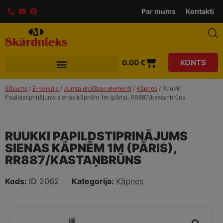
Par mums
Kontakti
0.00
€
KONTS
Sākums
/
E-veikals
/
Jumta drošības elementi
/
Kāpnes
/ Ruukki
Papildstiprinājums sienas kāpnēm 1m (pāris), RR887/kastaņbrūns
RUUKKI PAPILDSTIPRINĀJUMS
SIENAS KĀPNĒM 1M (PĀRIS),
RR887/KASTAŅBRŪNS
Kods:
ID 2062
Kategorija:
Kāpnes